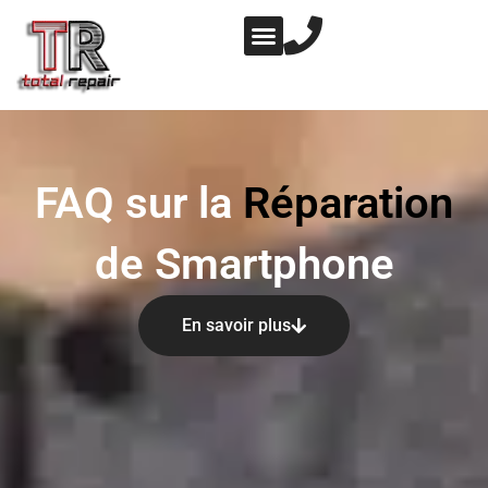
Aller
au
contenu
NOS PRESTATIONS
NOTRE ATELIER
FAQ sur la
Réparation
de Smartphone
En savoir plus