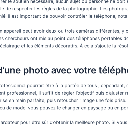
urer le soutien nécessaire, aucun sujet ou personne ne doit ê
able de respecter les règles de la photographie. Les photog
ié. Il est important de pouvoir contrôler le téléphone, not
 appareil peut avoir deux ou trois caméras différentes, y com
 les chercheurs ont mis au point des téléphones portables 
l’éclairage et les éléments décoratifs. À cela s’ajoute la ré
 d’une photo avec votre télép
ofessionnel pourrait être à la portée de tous ; cependant, 
professionnel, il suffit de régler l’objectif puis d’ajuste
se en main parfaite, puis retoucher l’image une fois prise. I
peu de mode, vous pouvez le changer en paysage ou en portr
etardateur pour être sûr d’obtenir la meilleure photo. Si v