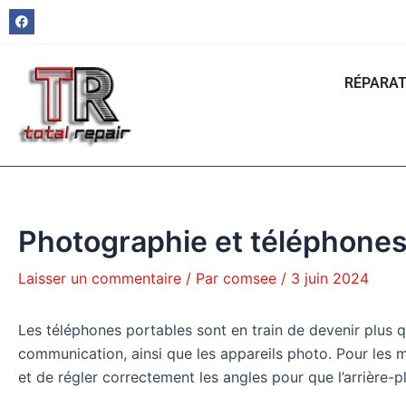
Aller
Navigation
F
a
au
des
c
e
contenu
articles
b
o
RÉPARAT
o
k
Photographie et téléphones
Laisser un commentaire
/ Par
comsee
/
3 juin 2024
Les téléphones portables sont en train de devenir plus qu
communication, ainsi que les appareils photo. Pour les mo
et de régler correctement les angles pour que l’arrière-pl