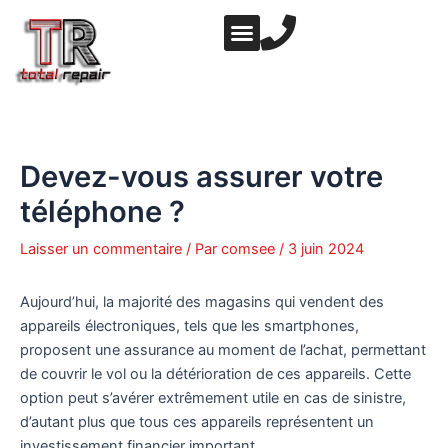
Aller
Navigation
au
des
contenu
articles
NOS PRESTATIONS
NOTRE ATELIER
Devez-vous assurer votre
téléphone ?
Laisser un commentaire
/ Par
comsee
/
3 juin 2024
Aujourd’hui, la majorité des magasins qui vendent des
appareils électroniques, tels que les smartphones,
proposent une assurance au moment de l’achat, permettant
de couvrir le vol ou la détérioration de ces appareils. Cette
option peut s’avérer extrêmement utile en cas de sinistre,
d’autant plus que tous ces appareils représentent un
investissement financier important.