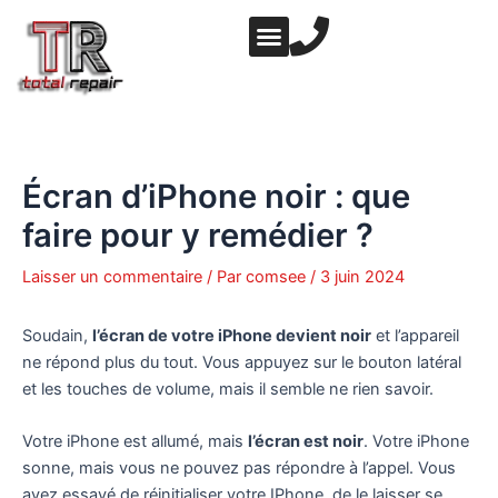
Aller
Navigation
au
des
contenu
articles
NOS PRESTATIONS
NOTRE ATELIER
Écran d’iPhone noir : que
faire pour y remédier ?
Laisser un commentaire
/ Par
comsee
/
3 juin 2024
Soudain,
l’écran de votre iPhone devient noir
et l’appareil
ne répond plus du tout. Vous appuyez sur le bouton latéral
et les touches de volume, mais il semble ne rien savoir.
Votre iPhone est allumé, mais
l’écran est noir
. Votre iPhone
sonne, mais vous ne pouvez pas répondre à l’appel. Vous
avez essayé de réinitialiser votre IPhone, de le laisser se