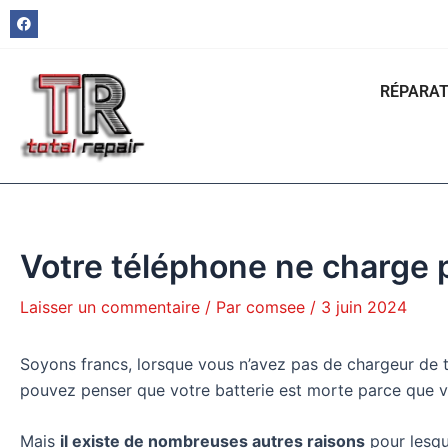
Aller
Navigation
F
a
au
des
c
e
contenu
articles
b
o
RÉPARAT
o
k
Votre téléphone ne charge p
Laisser un commentaire
/ Par
comsee
/
3 juin 2024
Soyons francs, lorsque vous n’avez pas de chargeur de té
pouvez penser que votre batterie est morte parce que v
Mais
il existe de nombreuses autres raisons
pour lesqu