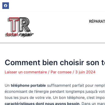
Aller
Navigation
F
a
au
des
c
e
contenu
articles
b
o
RÉPARAT
o
k
Comment bien choisir son t
Laisser un commentaire
/ Par
comsee
/
3 juin 2024
Un
téléphone portable
suffisamment parfait pour remplac
économisant de l’énergie pendant longtemps jusqu’à votr
tous les jours de votre vie. Un bon téléphone, c’est impo
caractéristiques dont nous avons besoin
. Dans un marc